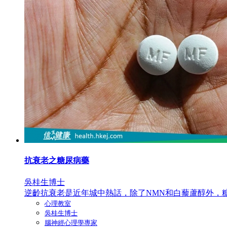
抗衰老之糖尿病藥
吳桂生博士
逆齡抗衰老是近年城中熱話，除了NMN和白藜蘆醇外，糖尿病藥
心理教室
吳桂生博士
腦神經心理學專家