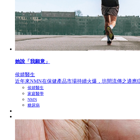
她說「我願意」
侯婧醫生
近年來NMN在保健產品市場持續火爆，坊間流傳之適應症
侯婧醫生
家庭醫學
NMN
糖尿病