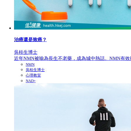
治癌還是致癌？
吳桂生博士
近年NMN被喻為長生不老藥，成為城中熱話。NMN有效提升
NMN
吳桂生博士
心理教室
NAD+