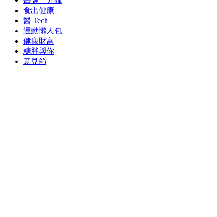
醫健一分鐘
食出健康
醫 Tech
運動懶人包
健康財富
糖胖與你
意見箱