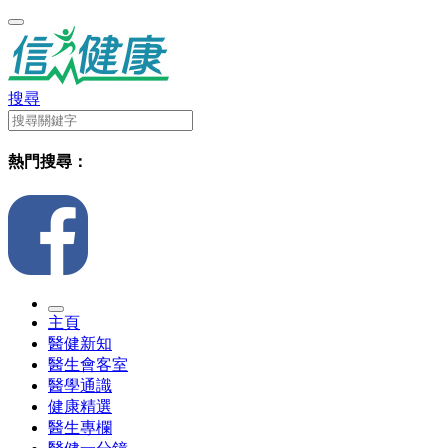
搜尋
熱門搜尋：
主頁
醫健新知
醫生會客室
醫學通識
健康精選
醫生專欄