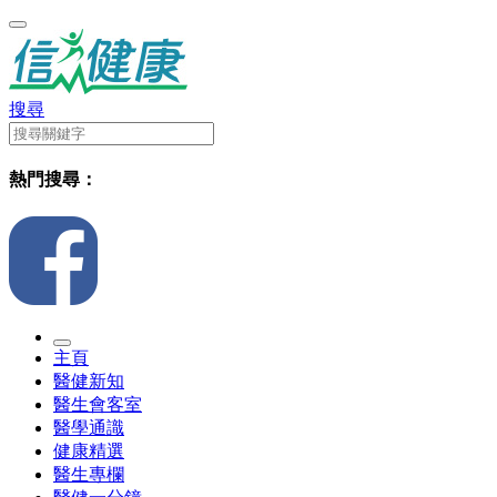
搜尋
熱門搜尋：
主頁
醫健新知
醫生會客室
醫學通識
健康精選
醫生專欄