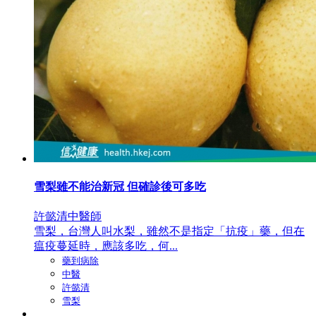
雪梨雖不能治新冠 但確診後可多吃
許懿清中醫師
雪梨，台灣人叫水梨，雖然不是指定「抗疫」藥，但在
瘟疫蔓延時，應該多吃，何...
藥到病除
中醫
許懿清
雪梨