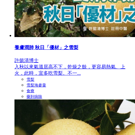
養膚潤肺 秋日「優材」之雪梨
許懿清博士
入秋以來氣溫居高不下，乾燥之餘，更容易熱氣、上
火，此時，宜多吃雪梨。不一...
雪梨
雪梨海參羹
食療
藥到病除