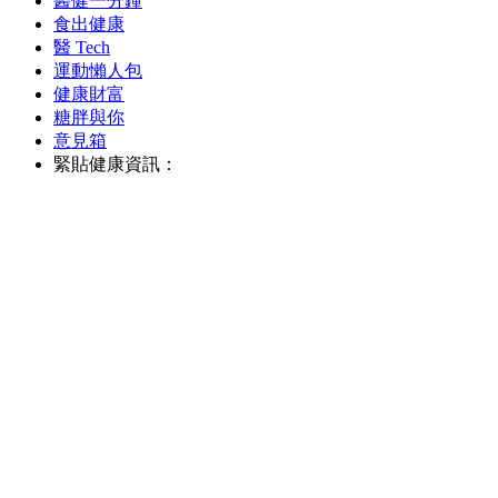
醫健一分鐘
食出健康
醫 Tech
運動懶人包
健康財富
糖胖與你
意見箱
緊貼健康資訊：