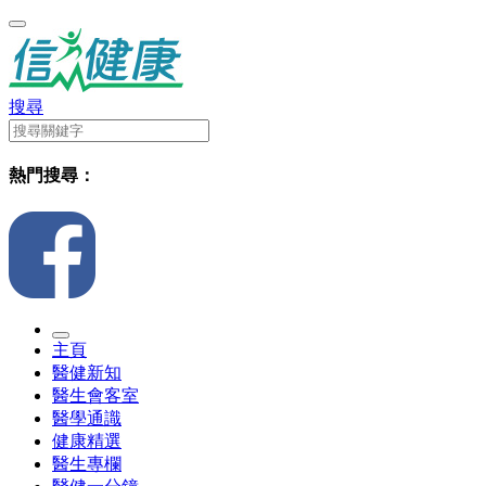
搜尋
熱門搜尋：
主頁
醫健新知
醫生會客室
醫學通識
健康精選
醫生專欄