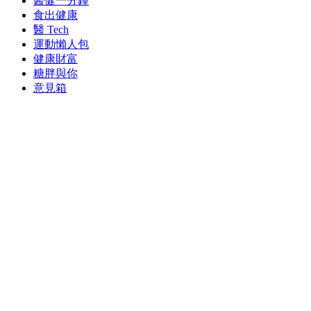
醫健一分鐘
食出健康
醫 Tech
運動懶人包
健康財富
糖胖與你
意見箱