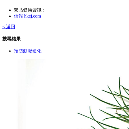
緊貼健康資訊：
信報 hkej.com
< 返回
搜尋結果
預防動脈硬化