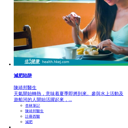
減肥陷阱
陳靖邦醫生
天氣開始轉熱，意味着夏季即將到來。參與水上活動及
遊船河的人開始活躍起來，...
杏林筆記
陳靖邦醫生
註冊西醫
減肥