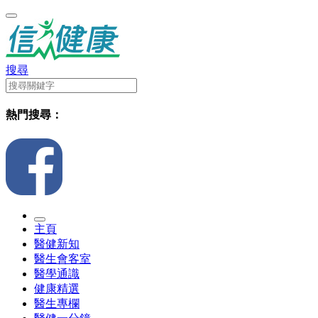
搜尋
熱門搜尋：
主頁
醫健新知
醫生會客室
醫學通識
健康精選
醫生專欄