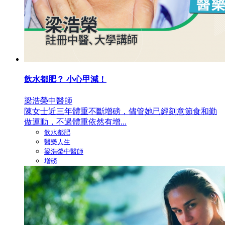
飲水都肥？ 小心甲減！
梁浩榮中醫師
陳女士近三年體重不斷增磅，儘管她已經刻意節食和勤
做運動，不過體重依然有增...
飲水都肥
醫樂人生
梁浩榮中醫師
增磅