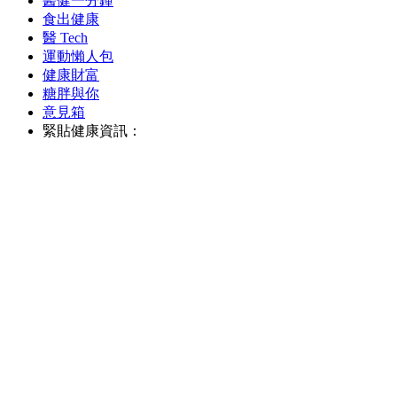
醫健一分鐘
食出健康
醫 Tech
運動懶人包
健康財富
糖胖與你
意見箱
緊貼健康資訊：