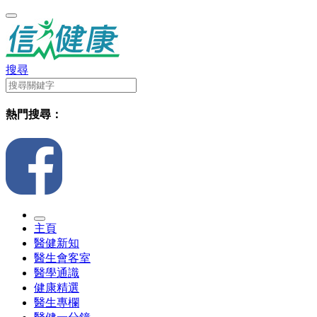
搜尋
熱門搜尋：
主頁
醫健新知
醫生會客室
醫學通識
健康精選
醫生專欄