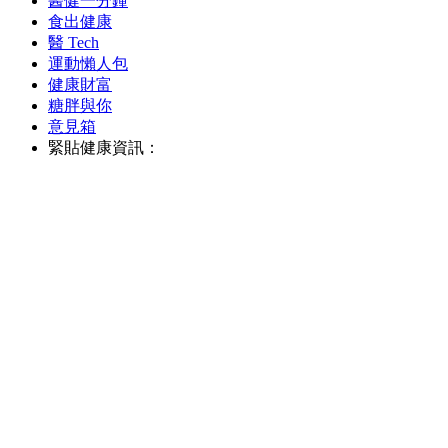
醫健一分鐘
食出健康
醫 Tech
運動懶人包
健康財富
糖胖與你
意見箱
緊貼健康資訊：