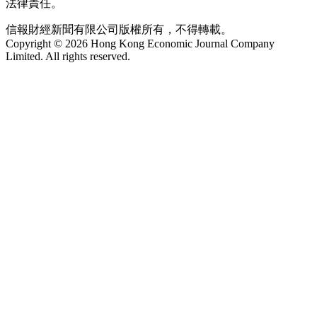
法律責任。
信報財經新聞有限公司版權所有，不得轉載。
Copyright © 2026 Hong Kong Economic Journal Company
Limited. All rights reserved.