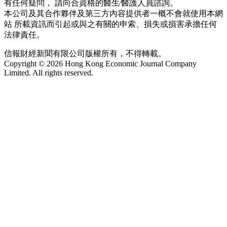
有任何疑問， 請向合資格的醫生∕醫護人員諮詢。
本公司及其合作夥伴及第三方內容提供者一概不會就使用本網
站 所載資訊而引起或與之有關的申索、損失或損害承擔任何
法律責任。
信報財經新聞有限公司版權所有，不得轉載。
Copyright © 2026 Hong Kong Economic Journal Company
Limited. All rights reserved.