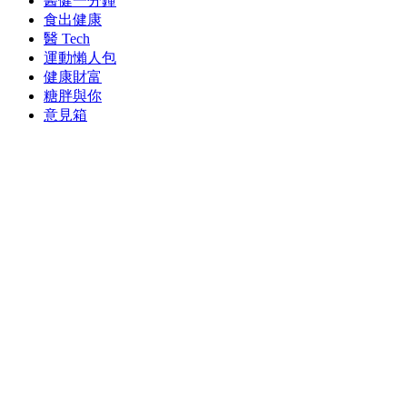
醫健一分鐘
食出健康
醫 Tech
運動懶人包
健康財富
糖胖與你
意見箱