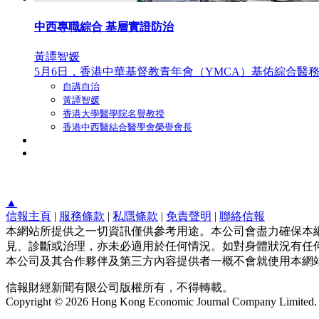
中西專職綜合 基層實證防治
黃譚智媛
5月6日，香港中華基督教青年會（YMCA）基佑綜合醫務中
自講自治
黃譚智媛
香港大學醫學院名譽教授
香港中西醫結合醫學會榮譽會長
▲
信報主頁
|
服務條款
|
私隱條款
|
免責聲明
|
聯絡信報
本網站所提供之一切資訊僅供參考用途。本公司會盡力確保本
見、診斷或治理，亦未必適用於任何情況。如對身體狀況有任何
本公司及其合作夥伴及第三方內容提供者一概不會就使用本網
信報財經新聞有限公司版權所有，不得轉載。
Copyright © 2026 Hong Kong Economic Journal Company Limited. Al