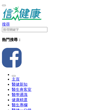
搜尋
熱門搜尋：
主頁
醫健新知
醫生會客室
醫學通識
健康精選
醫生專欄