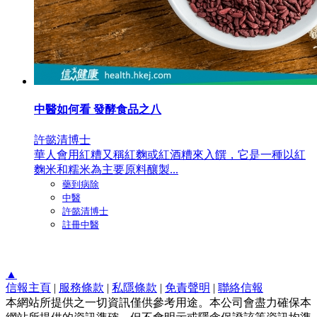
中醫如何看 發酵食品之八
許懿清博士
華人會用紅糟又稱紅麴或紅酒糟來入饌，它是一種以紅
麴米和糯米為主要原料釀製...
藥到病除
中醫
許懿清博士
註冊中醫
▲
信報主頁
|
服務條款
|
私隱條款
|
免責聲明
|
聯絡信報
本網站所提供之一切資訊僅供參考用途。本公司會盡力確保本