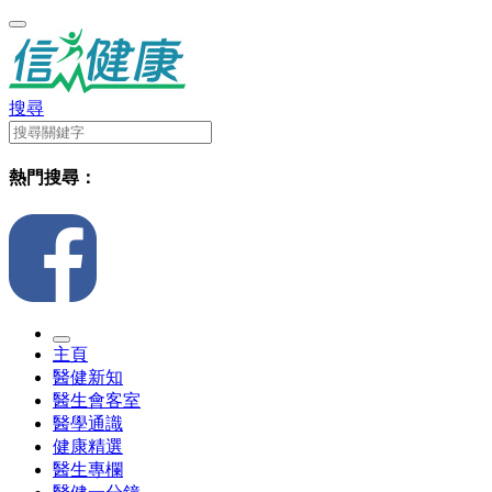
搜尋
熱門搜尋：
主頁
醫健新知
醫生會客室
醫學通識
健康精選
醫生專欄