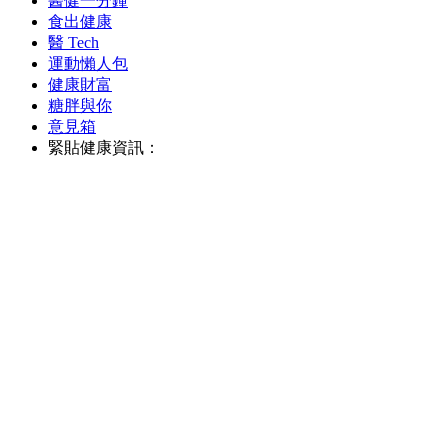
醫健一分鐘
食出健康
醫 Tech
運動懶人包
健康財富
糖胖與你
意見箱
緊貼健康資訊：