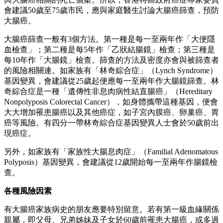
會建議50歲至75歲市民，應與家庭醫生討論大腸癌篩查，預防
大腸癌。
大腸癌篩查一般有3個方法。第一種是每一至兩年作「大便隱
血檢查」；第二種是每5年作「乙狀結腸鏡」檢查；第三種是
每10年作「大腸鏡」檢查。篩查的方法及密度亦會與被篩查者
的風險相關連。如家族有「林奇綜合症」（Lynch Syndrome）
基因變異，會建議從25歲起便應每一至兩年作大腸鏡篩查。林
奇綜合症是一種「遺傳性非息肉病性結直腸癌」（Hereditary
Nonpolyposis Colorectal Cancer），如身體攜帶這種基因，便會
大大增加罹患腸癌以及其他癌症，如子宮內膜癌、卵巢癌、胃
癌等風險。有四分一帶林奇綜合症基因變異人士會於50歲前出
現癌症。
另外，如家族有「家族性大腸息肉症」（Familial Adenomatous
Polyposis）基因變異，會建議從12歲開始每一至兩年作腸鏡檢
查。
各種風險因素
有大腸癌家族病史的朋友應要特別留意。若有第一級血緣關係
親屬，即父母、兄弟姊妹及子女於60歲前罹患大腸癌，或多過