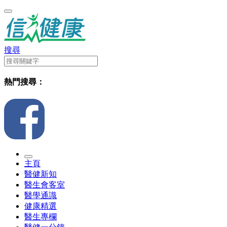
搜尋
熱門搜尋：
主頁
醫健新知
醫生會客室
醫學通識
健康精選
醫生專欄