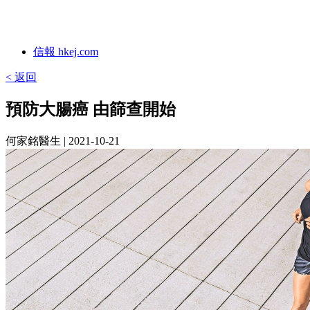
信報 hkej.com
< 返回
預防大腸癌 由篩查開始
何家銘醫生
| 2021-10-21