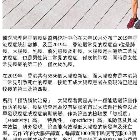
醫院管理局香港癌症資料統計中心在去年10月公布了2019年香
港癌症統計數據。及至2019年，香港最常見的癌症首5位是肺
癌、大腸癌、乳癌、前列腺癌及肝癌。大腸癌是香港第二常見
的癌症，也是男性第二常見的癌症，僅次於肺癌；同時是女性
常見癌症的第二位，僅次於乳癌。
在2019年，香港共有5556個大腸癌新症。而大腸癌亦是本港第
二常見引致死亡的癌症，接近五成大腸癌患者在發現時已經是
較後的第三及第四期。
所謂「預防勝於治療」，大腸癌着實是其中一種能透過篩查作
預防的癌症。癌症篩查是為沒有症狀的市民大眾進行檢查以及
早發現癌症或癌症前期病變。作為篩查的檢驗要「敏感度」
（sensitivity）高、「特異性」（specificity）高、風險低及具成
本效益。研究發現，篩查能有效減低大腸癌的病發率及死亡
率。若作5年的大腸癌篩查，每篩查1000個市民便可預防0.3個
與大腸癌相關的死亡個案。所以，香港特區政府癌症專家委員