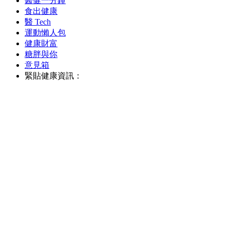
醫健一分鐘
食出健康
醫 Tech
運動懶人包
健康財富
糖胖與你
意見箱
緊貼健康資訊：