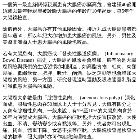
一個第一級血緣關係親屬患有大腸癌亦屬高危，會建議40歲開
始或以最年輕親屬被診斷大腸癌的年齡前10年起始，每5年作
大腸鏡檢查。
除遺傳外，大腸癌亦有其他風險因素。接近九成大腸癌患者都
是年過50，所以年紀大亦增加患大腸癌的風險。另外，男性及
美裔非洲裔人士患大腸癌的風險也較高。
若有大腸息肉、大腸癌或「發炎性腸道疾病」（Inflammatory
Bowel Disease）病史，大腸癌的風險亦會增加。還有的是大腸
癌風險與我們的生活習慣亦相關連，如高脂食物、紅肉、肉類
製品、低纖飲食、肥胖、吸煙、酗酒、缺乏運動等也會增加大
腸癌的風險。另一方面，研究發現適時運動及吸收適量乳製品
可減低患大腸癌的風險。
大腸癌大多數是由「腺瘤性息肉」（adenomatous polyp）演化
而成。腺瘤性息肉在50歲以上人士十分常見，大概有四分之一
人會有腺瘤性息肉。一般來說，有5%至10%的大腸息肉會於
20年內演變成大腸癌。大腸癌的症狀包括大便習慣改變、大便
出血、不清、變幼變少或有黏液等。另外，患者亦可出現肚
痛、貧血、體重下降、食慾不振等症狀。大腸鏡檢查是檢查大
腸的標準，照大腸時亦可作組織病理檢查。