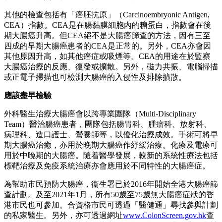
其他的檢查包括有「癌胚抗原」（Carcinoembryonic Antigen,
CEA）指數。CEA是在腸黏膜細胞內的糖蛋白，指數會在後
期大腸癌升高。但CEA絕不是大腸癌篩查的方法，因有三至
四成的早期大腸癌患者的CEA是正常的。另外，CEA亦會因
其他原因升高，如其他癌症或吸煙等。CEA的用途在於監察
大腸癌治療的反應、復發或擴散。另外，磁力共振、電腦掃描
或正電子掃描也可檢測大腸癌的入侵性及排除擴散。
應該盡早檢驗
外科醫生治療大腸癌會以跨專業團隊（Multi-Disciplinary
Team）醫治腸癌患者，團隊包括腸胃科、腫瘤科、放射科、
病理科、造口護士、營養師等，以優化治療成效。手術可將早
期大腸癌治癒，亦用於晚期大腸癌作紓緩治療。化療及電療可
用於中晚期的大腸癌。隨着醫學發展，較新的系統性療法包括
標靶治療及免疫系統治療亦會應用於不同特性的大腸癌症。
為幫助市民預防大腸癌，衞生署已於2016年開始全港大腸癌篩
查計劃。及至2021年1月，所有50歲至75歲無大腸癌症狀的香
港市民也可參加。合資格市民可透過「醫健通」尋找參與計劃
的私家醫生。另外，亦可透過網址
www.ColonScreen.gov.hk
查