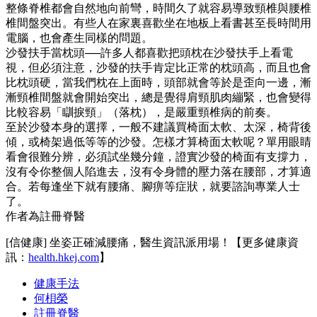
整條脊椎都會自然地向前彎，時間久了就容易導致頸椎與腰椎
椎間盤突出。有些人在家裏喜歡坐在地板上看書甚至長時間用
電腦，也會產生同樣的問題。
沙發扶手當枕頭──許多人都喜歡把頭枕在沙發扶手上看電
視，但必須注意，沙發的扶手肯定比正常的枕頭高，而且也會
比枕頭硬，當我們枕在上面時，頭部就會等於是歪向一邊，漸
漸頸椎間盤就會開始突出，總是覺得肩頸肌肉繃緊，也會變得
比較容易「瞓捩頸」（落枕），是嚴重頸椎病的前奏。
至於沙發本身的選擇，一般不建議買椅面太軟、太深，椅背後
傾，或椅架過低等等的沙發。怎樣才算椅面太軟呢？單用眼睛
看會很難分辨，必須試坐幾分鐘，證實沙發的椅面有支撐力，
沒有令你整個人陷進去，沒有令身體的壓力落在腰部，才算適
合。若每逢坐下就有腰痛、腳痹等症狀，就要諮詢專業人士
了。
作者為註冊脊醫
[信健康] 坐姿正確減腰痛，醫生資訊派用場！【更多健康資
訊：
health.hkej.com
】
健康手法
何梖榮
註冊脊醫