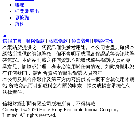
腰痛
椎間盤突出
瞓捩頸
落枕
▲
信報主頁
|
服務條款
|
私隱條款
|
免責聲明
|
聯絡信報
本網站所提供之一切資訊僅供參考用途。本公司會盡力確保本
網站所提供的資訊準確，但不會明示或隱含保證該等資訊均準
確無誤。本網站刊載之任何資訊不能取代醫生∕醫護人員的專
業意見、診斷或治理，亦未必適用於任何情況。如對身體狀況
有任何疑問， 請向合資格的醫生∕醫護人員諮詢。
本公司及其合作夥伴及第三方內容提供者一概不會就使用本網
站 所載資訊而引起或與之有關的申索、損失或損害承擔任何
法律責任。
信報財經新聞有限公司版權所有，不得轉載。
Copyright © 2026 Hong Kong Economic Journal Company
Limited. All rights reserved.