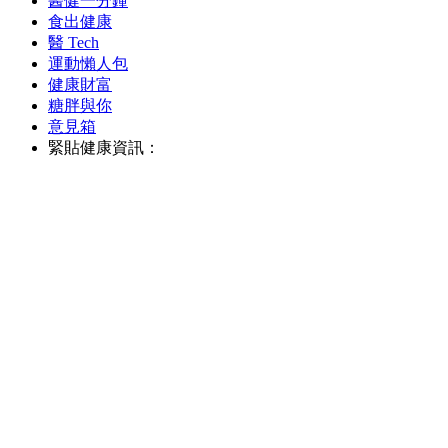
醫健一分鐘
食出健康
醫 Tech
運動懶人包
健康財富
糖胖與你
意見箱
緊貼健康資訊：