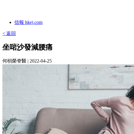
信報 hkej.com
< 返回
坐啱沙發減腰痛
何梖榮脊醫
| 2022-04-25