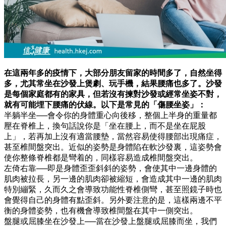
在這兩年多的疫情下，大部分朋友留家的時間多了，自然坐得
多，尤其常坐在沙發上煲劇、玩手機，結果腰痛也多了。沙發
是每個家庭都有的家具，但若沒有揀對沙發或經常坐姿不對，
就有可能埋下腰痛的伏線。以下是常見的「傷腰坐姿」：
半躺半坐──會令你的身體重心向後移，整個上半身的重量都
壓在脊椎上，換句話說你是「坐在腰上，而不是坐在屁股
上」，若再加上沒有適當腰墊，當然容易使得腰部出現痛症，
甚至椎間盤突出。近似的姿勢是身體陷在軟沙發裏，這姿勢會
使你整條脊椎都是彎着的，同樣容易造成椎間盤突出。
左倚右靠──即是身體歪歪斜斜的姿勢，會使其中一邊身體的
肌肉被拉長，另一邊的肌肉卻被縮短，會造成其中一邊的肌肉
特別繃緊，久而久之會導致功能性脊椎側彎，甚至照鏡子時也
會覺得自己的身體有點歪斜。另外要注意的是，這樣兩邊不平
衡的身體姿勢，也有機會導致椎間盤在其中一側突出。
盤腿或屈膝坐在沙發上──當在沙發上盤腿或屈膝而坐，我們