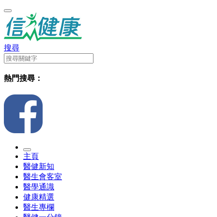
搜尋
熱門搜尋：
主頁
醫健新知
醫生會客室
醫學通識
健康精選
醫生專欄