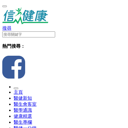
搜尋
熱門搜尋：
主頁
醫健新知
醫生會客室
醫學通識
健康精選
醫生專欄