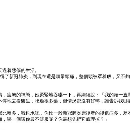
天過着悲催的生活。
旬得了新冠肺炎，到現在還是頭暈頭痛，整個頭被罩着般，又不
睛，疲憊的神態，她緊緊地吞嚥一下，再繼續說：「我的頭一直
不停地去看醫生，吃過很多藥，但情況都沒有好轉，誰告訴我哪
狀比較多，我也承認，你比一般新冠肺炎康復者的後遺症多，差
面，哪一個讓你最不舒服呢？你最想先把它處理掉？」