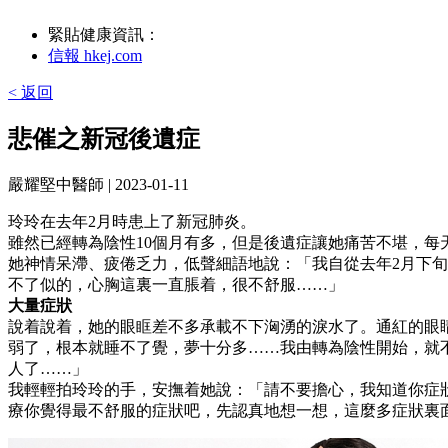
緊貼健康資訊：
信報 hkej.com
< 返回
悲催之新冠後遺症
嚴耀堅中醫師
| 2023-01-11
玲玲在去年2月時患上了新冠肺炎。
雖然已經轉為陰性10個月有多，但是後遺症讓她痛苦不堪，每
她神情呆滯、疲倦乏力，低聲細語地說：「我自從去年2月下
不了似的，心胸這裏一直脹着，很不舒服……」
大量症狀
說着說着，她的眼眶差不多承載不下洶湧的淚水了。通紅的眼
弱了，根本就睡不了覺，夢十分多……我由轉為陰性開始，就
人了……」
我輕輕拍玲玲的手，安撫着她說：「請不要擔心，我知道你症
療你覺得最不舒服的症狀吧，先認真地想一想，這麼多症狀裏