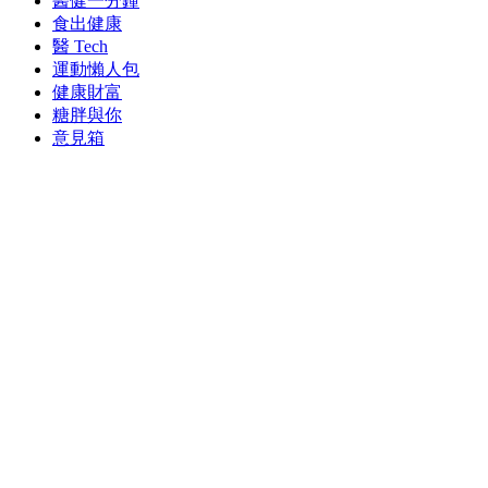
醫健一分鐘
食出健康
醫 Tech
運動懶人包
健康財富
糖胖與你
意見箱