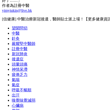
好了……」
作者為註冊中醫
yimyiukin@live.hk
[信健康] 中醫治療新冠後遺，醫師貼士派上場！【更多健康資
望聞問切
中醫
針灸
嚴耀堅中醫師
註冊中醫
新冠肺炎
後遺症
頭暈頭痛
神情呆滯
疲倦乏力
氣喘
氣促
呼吸不暢順
出汗
嗅覺味覺減弱
心臟病