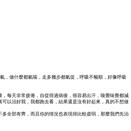
夠氣，做什麼都氣喘，走多幾步都氣促，呼吸不暢順，好像呼吸
暈，每天非常疲倦，自從得過病後，很容易出汗，嗅覺味覺都減
裏可以治好我，我都跑去看，結果還是沒有好起來，真的不想做
不多全部有齊，而且你的情況也表現得比較虛弱，那麼我們先治