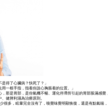
不是得了心臟病？快死了？」
先用一根手指，指着你說心胸脹着的位置。」
心，那是胃部，是你氣機不暢、運化停滯所引起的胃部脹滿感覺
中、健脾利濕為治療原則。
減少很多，眩暈完全沒有了，嗅覺味覺明顯恢復，還是有點氣喘