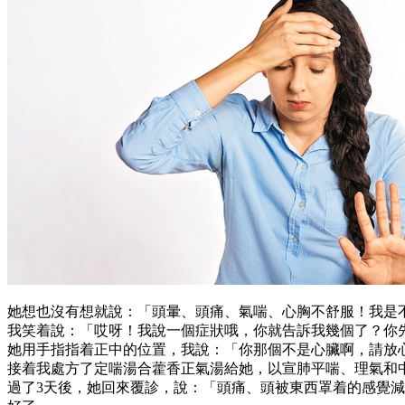
她想也沒有想就說：「頭暈、頭痛、氣喘、心胸不舒服！我是
我笑着說：「哎呀！我說一個症狀哦，你就告訴我幾個了？你
她用手指指着正中的位置，我說：「你那個不是心臟啊，請放
接着我處方了定喘湯合藿香正氣湯給她，以宣肺平喘、理氣和
過了3天後，她回來覆診，說：「頭痛、頭被東西罩着的感覺