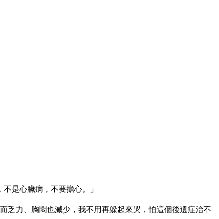
，不是心臟病，不要擔心。」
，而乏力、胸悶也減少，我不用再躲起來哭，怕這個後遺症治不