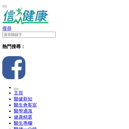
搜尋
熱門搜尋：
主頁
醫健新知
醫生會客室
醫學通識
健康精選
醫生專欄