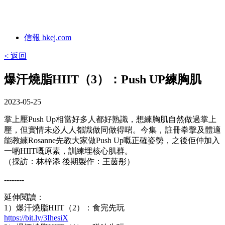
信報 hkej.com
< 返回
爆汗燒脂HIIT（3）：Push UP練胸肌
2023-05-25
掌上壓Push Up相當好多人都好熟識，想練胸肌自然做過掌上
壓，但實情未必人人都識做同做得啱。今集，註冊拳擊及體適
能教練Rosanne先教大家做Push Up嘅正確姿勢，之後佢仲加入
一啲HIIT嘅原素，訓練埋核心肌群。
（採訪：林梓添 後期製作：王茵彤）
--------
延伸閱讀：
1）爆汗燒脂HIIT（2）：食完先玩
https://bit.ly/3IhesiX