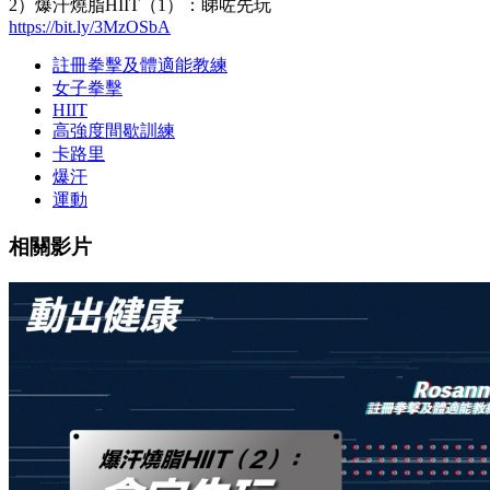
2）爆汗燒脂HIIT（1）：睇咗先玩
https://bit.ly/3MzOSbA
註冊拳擊及體適能教練
女子拳擊
HIIT
高強度間歇訓練
卡路里
爆汗
運動
相關影片