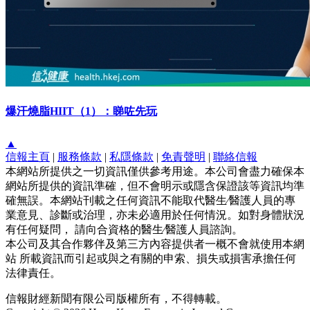
爆汗燒脂HIIT（1）：睇咗先玩
▲
信報主頁
|
服務條款
|
私隱條款
|
免責聲明
|
聯絡信報
本網站所提供之一切資訊僅供參考用途。本公司會盡力確保本
網站所提供的資訊準確，但不會明示或隱含保證該等資訊均準
確無誤。本網站刊載之任何資訊不能取代醫生∕醫護人員的專
業意見、診斷或治理，亦未必適用於任何情況。如對身體狀況
有任何疑問， 請向合資格的醫生∕醫護人員諮詢。
本公司及其合作夥伴及第三方內容提供者一概不會就使用本網
站 所載資訊而引起或與之有關的申索、損失或損害承擔任何
法律責任。
信報財經新聞有限公司版權所有，不得轉載。