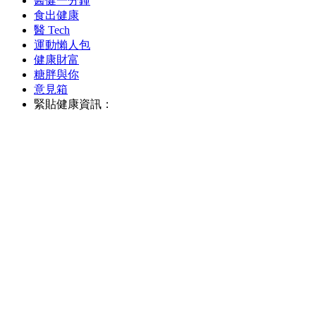
醫健一分鐘
食出健康
醫 Tech
運動懶人包
健康財富
糖胖與你
意見箱
緊貼健康資訊：