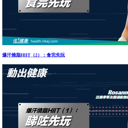
爆汗燒脂HIIT（2）：食完先玩