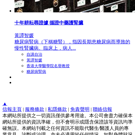
十年耕耘尋證據 循證中藥護腎臟
黃譚智媛
糖尿病腎病（下稱糖腎），指因長期患糖尿病而導致的
慢性腎臟病。臨床上，病人...
自講自治
黃譚智媛
香港大學醫學院名譽教授
糖尿病腎病
▲
信報主頁
|
服務條款
|
私隱條款
|
免責聲明
|
聯絡信報
本網站所提供之一切資訊僅供參考用途。本公司會盡力確保本
網站所提供的資訊準確，但不會明示或隱含保證該等資訊均準
確無誤。本網站刊載之任何資訊不能取代醫生∕醫護人員的專
業意見、診斷或治理，亦未必適用於任何情況。如對身體狀況