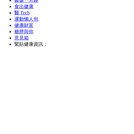
醫健一分鐘
食出健康
醫 Tech
運動懶人包
健康財富
糖胖與你
意見箱
緊貼健康資訊：