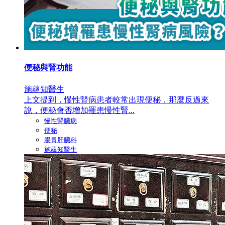
便秘與腎功能
施蘊知醫生
上文提到，慢性腎病患者較常出現便秘，那麼反過來
說，便秘會否增加罹患慢性腎...
慢性腎臟病
便秘
腸胃肝臟科
施蘊知醫生