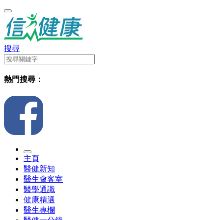
搜尋
熱門搜尋：
主頁
醫健新知
醫生會客室
醫學通識
健康精選
醫生專欄