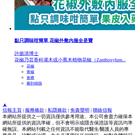
點只調味咁簡單 花椒外敷內服全是寶
許懿清博士
花椒乃芸香科灌木或小喬木植物花椒（Zanthoxylum...
花椒
青椒
食療
藥到病除
▲
信報主頁
|
服務條款
|
私隱條款
|
免責聲明
|
聯絡信報
本網站所提供之一切資訊僅供參考用途。本公司會盡力確保本
網站所提供的資訊準確，但不會明示或隱含保證該等資訊均準
確無誤。本網站刊載之任何資訊不能取代醫生∕醫護人員的專