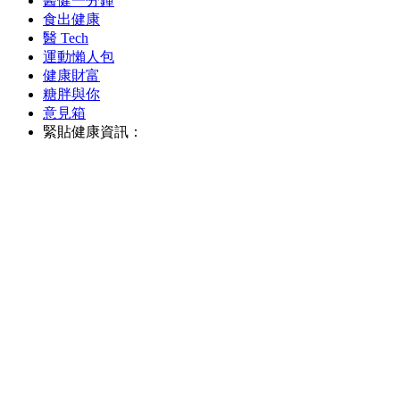
醫健一分鐘
食出健康
醫 Tech
運動懶人包
健康財富
糖胖與你
意見箱
緊貼健康資訊：