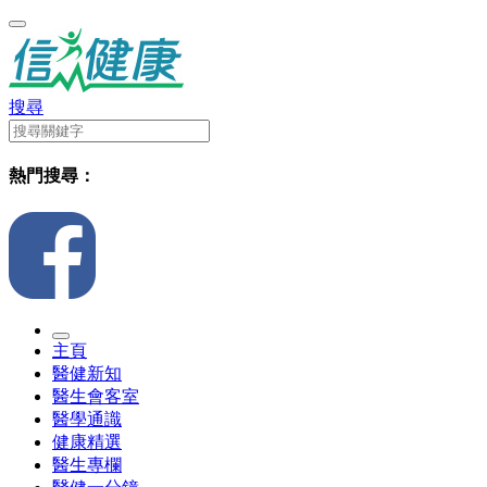
搜尋
熱門搜尋：
主頁
醫健新知
醫生會客室
醫學通識
健康精選
醫生專欄