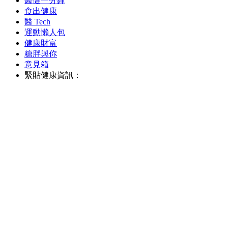
醫健一分鐘
食出健康
醫 Tech
運動懶人包
健康財富
糖胖與你
意見箱
緊貼健康資訊：