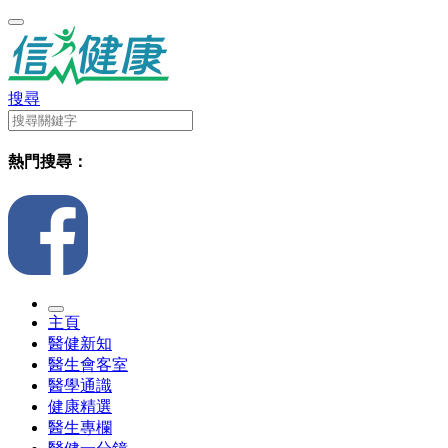
搜尋
熱門搜尋：
主頁
醫健新知
醫生會客室
醫學通識
健康精選
醫生專欄