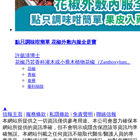
點只調味咁簡單 花椒外敷內服全是寶
許懿清博士
花椒乃芸香科灌木或小喬木植物花椒（Zanthoxylum...
花椒
青椒
食療
藥到病除
▲
信報主頁
|
服務條款
|
私隱條款
|
免責聲明
|
聯絡信報
本網站所提供之一切資訊僅供參考用途。本公司會盡力確保本
網站所提供的資訊準確，但不會明示或隱含保證該等資訊均準
確無誤。本網站刊載之任何資訊不能取代醫生∕醫護人員的專