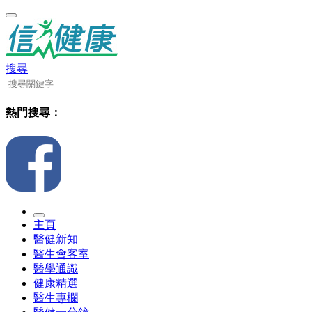
搜尋
熱門搜尋：
主頁
醫健新知
醫生會客室
醫學通識
健康精選
醫生專欄