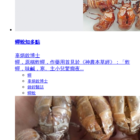
蟬蛻知多點
辜炳銳博士
蟬，原稱蚱蟬，作藥用首見於《神農本草經》：「蚱
蟬，味鹹，寒。主小兒驚癇夜...
蟬
辜炳銳博士
鐘鍠醫話
蟬蛻