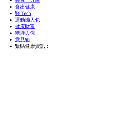
醫健一分鐘
食出健康
醫 Tech
運動懶人包
健康財富
糖胖與你
意見箱
緊貼健康資訊：