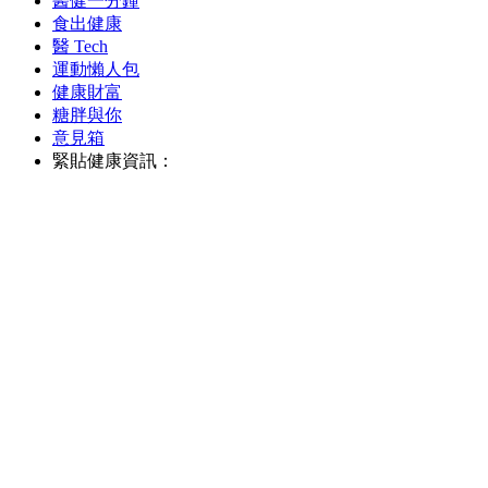
醫健一分鐘
食出健康
醫 Tech
運動懶人包
健康財富
糖胖與你
意見箱
緊貼健康資訊：