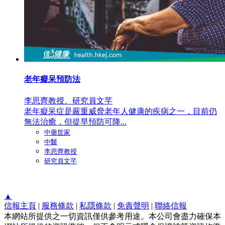
老年癡呆預防法
李思齊教授、研究員文芊
老年癡呆症是嚴重威脅老年人健康的疾病之一，目前仍
無法治癒，但提早預防可降...
中藥世家
中醫
李思齊教授
研究員文芊
▲
信報主頁
|
服務條款
|
私隱條款
|
免責聲明
|
聯絡信報
本網站所提供之一切資訊僅供參考用途。本公司會盡力確保本