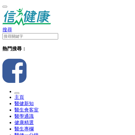
搜尋
熱門搜尋：
主頁
醫健新知
醫生會客室
醫學通識
健康精選
醫生專欄