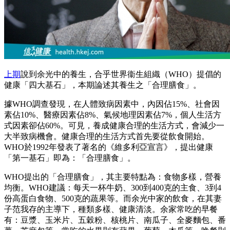
上期
說到余光中的養生，合乎世界衞生組織（WHO）提倡的
健康「四大基石」，本期論述其養生之「合理膳食」。
據WHO調查發現，在人體致病因素中，內因佔15%、社會因
素佔10%、醫療因素佔8%、氣候地理因素佔7%，個人生活方
式因素卻佔60%。可見，養成健康合理的生活方式，會減少一
大半致病機會。健康合理的生活方式首先要從飲食開始。
WHO於1992年發表了著名的《維多利亞宣言》，提出健康
「第一基石」即為：「合理膳食」。
WHO提出的「合理膳食」，其主要特點為：食物多樣，營養
均衡。WHO建議：每天一杯牛奶、300到400克的主食、3到4
份高蛋白食物、500克的蔬果等。而余光中家的飲食，在其妻
子范我存的主導下，種類多樣、健康清淡。余家常吃的早餐
有：豆漿、玉米片、五穀粉、核桃片、南瓜子、全麥麵包、番