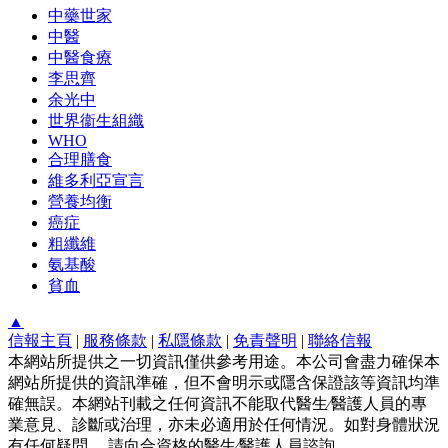
中藥世家
中醫
中醫食療
李思齊
余光中
世界衞生組織
WHO
合理膳食
維多利亞宣言
營養均衡
癌症
粗纖維
氨基酸
貧血
▲
信報主頁
|
服務條款
|
私隱條款
|
免責聲明
|
聯絡信報
本網站所提供之一切資訊僅供參考用途。本公司會盡力確保本
網站所提供的資訊準確，但不會明示或隱含保證該等資訊均準
確無誤。本網站刊載之任何資訊不能取代醫生∕醫護人員的專
業意見、診斷或治理，亦未必適用於任何情況。如對身體狀況
有任何疑問， 請向合資格的醫生∕醫護人員諮詢。