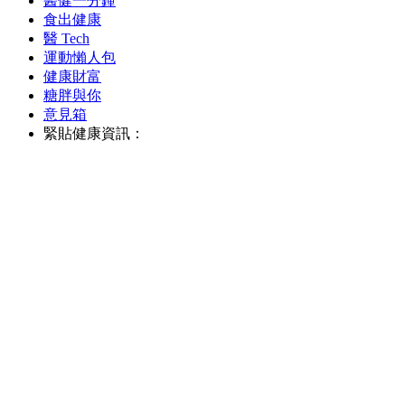
醫健一分鐘
食出健康
醫 Tech
運動懶人包
健康財富
糖胖與你
意見箱
緊貼健康資訊：