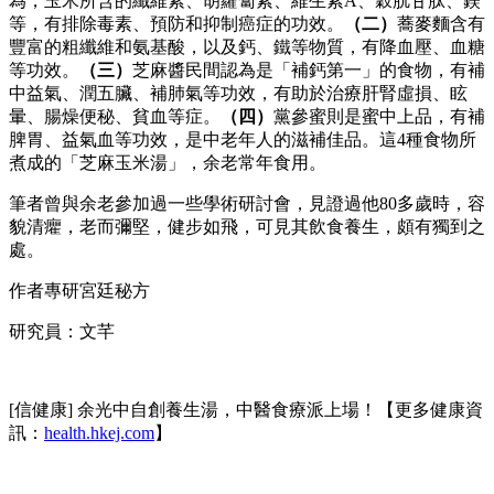
為，玉米所含的纖維素、胡蘿蔔素、維生素A、穀胱甘肽、鎂
等，有排除毒素、預防和抑制癌症的功效。
（二）
蕎麥麵含有
豐富的粗纖維和氨基酸，以及鈣、鐵等物質，有降血壓、血糖
等功效。
（三）
芝麻醬民間認為是「補鈣第一」的食物，有補
中益氣、潤五臟、補肺氣等功效，有助於治療肝腎虛損、眩
暈、腸燥便秘、貧血等症。
（四）
黨參蜜則是蜜中上品，有補
脾胃、益氣血等功效，是中老年人的滋補佳品。這4種食物所
煮成的「芝麻玉米湯」，余老常年食用。
筆者曾與余老參加過一些學術研討會，見證過他80多歲時，容
貌清癯，老而彌堅，健步如飛，可見其飲食養生，頗有獨到之
處。
作者專研宮廷秘方
研究員：文芊
[信健康] 余光中自創養生湯，中醫食療派上場！【更多健康資
訊：
health.hkej.com
】