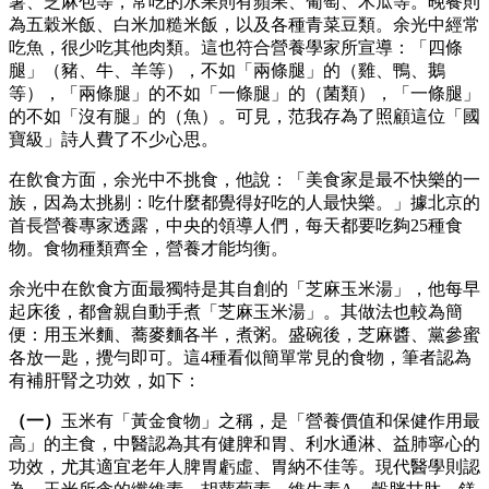
薯、芝麻包等，常吃的水果則有蘋果、葡萄、木瓜等。晚餐則
為五穀米飯、白米加糙米飯，以及各種青菜豆類。余光中經常
吃魚，很少吃其他肉類。這也符合營養學家所宣導：「四條
腿」（豬、牛、羊等），不如「兩條腿」的（雞、鴨、鵝
等），「兩條腿」的不如「一條腿」的（菌類），「一條腿」
的不如「沒有腿」的（魚）。可見，范我存為了照顧這位「國
寶級」詩人費了不少心思。
在飲食方面，余光中不挑食，他說：「美食家是最不快樂的一
族，因為太挑剔：吃什麼都覺得好吃的人最快樂。」據北京的
首長營養專家透露，中央的領導人們，每天都要吃夠25種食
物。食物種類齊全，營養才能均衡。
余光中在飲食方面最獨特是其自創的「芝麻玉米湯」，他每早
起床後，都會親自動手煮「芝麻玉米湯」。其做法也較為簡
便：用玉米麵、蕎麥麵各半，煮粥。盛碗後，芝麻醬、黨參蜜
各放一匙，攪勻即可。這4種看似簡單常見的食物，筆者認為
有補肝腎之功效，如下：
（一）
玉米有「黃金食物」之稱，是「營養價值和保健作用最
高」的主食，中醫認為其有健脾和胃、利水通淋、益肺寧心的
功效，尤其適宜老年人脾胃虧虛、胃納不佳等。現代醫學則認