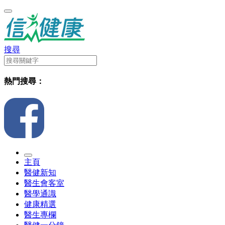
搜尋
熱門搜尋：
主頁
醫健新知
醫生會客室
醫學通識
健康精選
醫生專欄