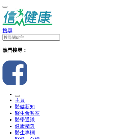
搜尋
熱門搜尋：
主頁
醫健新知
醫生會客室
醫學通識
健康精選
醫生專欄