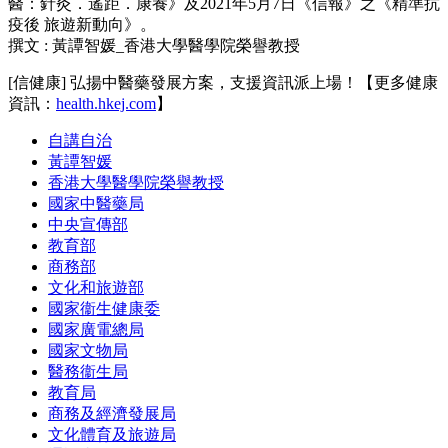
醫：針灸．遙距．康養》及2021年5月7日《信報》之《精準抗
疫後 旅遊新動向》。
撰文 : 黃譚智媛_香港大學醫學院榮譽教授
[信健康] 弘揚中醫藥發展方案，支援資訊派上場！【更多健康
資訊：
health.hkej.com
】
自講自治
黃譚智媛
香港大學醫學院榮譽教授
國家中醫藥局
中央宣傳部
教育部
商務部
文化和旅遊部
國家衞生健康委
國家廣電總局
國家文物局
醫務衞生局
教育局
商務及經濟發展局
文化體育及旅遊局