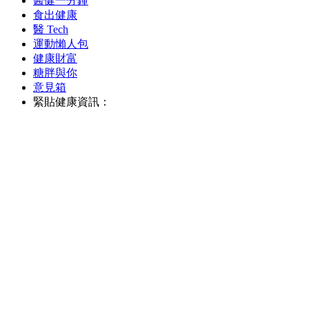
醫健一分鐘
食出健康
醫 Tech
運動懶人包
健康財富
糖胖與你
意見箱
緊貼健康資訊：