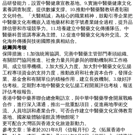
品研發能力，設置中醫健康宣教基地。9.實施中醫藥健康文化
素養調查制度。提供數據支撐。10.推動中醫藥醫教研產彰顯
文化特色。「大醫精誠」為核心的職業精神，鼓勵引導企業把
中醫藥文化有機嵌入道地藥材和老字號產業鏈全過程，提升品
牌信譽和市場競爭力。11.培養建立中醫藥文化傳播隊伍。中
醫藥科普巡講專家為主體。12.促進中醫藥文化海外交流。文
化海外傳播與技術國際推廣相結合。
統籌與考核
保障措施：1.加強統籌協調。完善中醫藥主管部門牽頭組織、
有關部門協同推進、社會力量共同參與的聯動機制和工作格
局。成立領導機構。2.加大投入力度。加大對中醫藥文化弘揚
工程專項資金的支持力度，推動政府和社會資本合作，發揮企
業、基金會和有關單位的積極作用，建立長效機制。3.做好評
估考核。定期對本地中醫藥文化弘揚工程開展評估考核，報送
評估考核報告。
香港中醫中藥界聯合總會剛訪京，與中華中醫藥學會開展戰略
合作，進行深入溝通，推出一批重點項目，促進兩地學術交
流、人員培訓和產業合作。可否合作建立中醫藥文化宣傳教育
基地、國家級體驗場館及博物館呢？
更可配合大灣區與香港文化旅遊新動力。
參考文章：筆者於2021年8月《信報月刊》之《拓展香港中