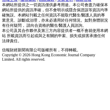
本網站所提供之一切資訊僅供參考用途。本公司會盡力確保本
網站所提供的資訊準確，但不會明示或隱含保證該等資訊均準
確無誤。本網站刊載之任何資訊不能取代醫生∕醫護人員的專
業意見、診斷或治理，亦未必適用於任何情況。如對身體狀況
有任何疑問， 請向合資格的醫生∕醫護人員諮詢。
本公司及其合作夥伴及第三方內容提供者一概不會就使用本網
站 所載資訊而引起或與之有關的申索、損失或損害承擔任何
法律責任。
信報財經新聞有限公司版權所有，不得轉載。
Copyright © 2026 Hong Kong Economic Journal Company
Limited. All rights reserved.