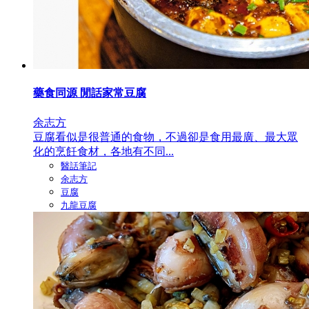
藥食同源 閒話家常豆腐
余志方
豆腐看似是很普通的食物，不過卻是食用最廣、最大眾
化的烹飪食材，各地有不同...
醫話筆記
余志方
豆腐
九龍豆腐