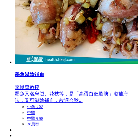
墨魚滋陰補血
李思齊教授
墨魚又名烏賊、花枝等，是「高蛋白低脂肪」滋補海
味，又可滋陰補血，故適合秋...
中藥世家
中醫
中醫食療
李思齊