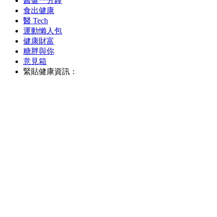
醫健一分鐘
食出健康
醫 Tech
運動懶人包
健康財富
糖胖與你
意見箱
緊貼健康資訊：