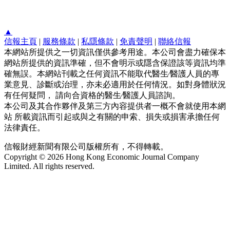
▲
信報主頁
|
服務條款
|
私隱條款
|
免責聲明
|
聯絡信報
本網站所提供之一切資訊僅供參考用途。本公司會盡力確保本
網站所提供的資訊準確，但不會明示或隱含保證該等資訊均準
確無誤。本網站刊載之任何資訊不能取代醫生∕醫護人員的專
業意見、診斷或治理，亦未必適用於任何情況。如對身體狀況
有任何疑問， 請向合資格的醫生∕醫護人員諮詢。
本公司及其合作夥伴及第三方內容提供者一概不會就使用本網
站 所載資訊而引起或與之有關的申索、損失或損害承擔任何
法律責任。
信報財經新聞有限公司版權所有，不得轉載。
Copyright © 2026 Hong Kong Economic Journal Company
Limited. All rights reserved.