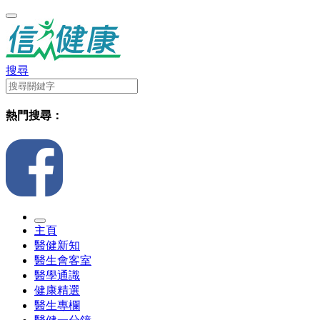
搜尋
熱門搜尋：
主頁
醫健新知
醫生會客室
醫學通識
健康精選
醫生專欄