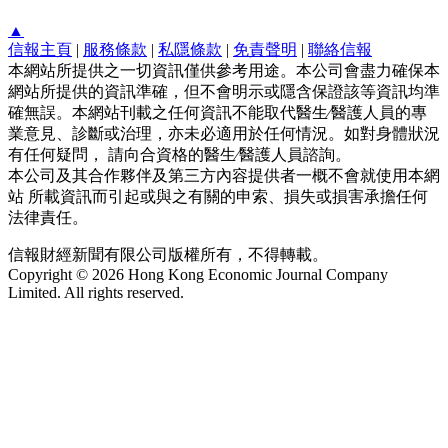
▲
信報主頁
|
服務條款
|
私隱條款
|
免責聲明
|
聯絡信報
本網站所提供之一切資訊僅供參考用途。本公司會盡力確保本
網站所提供的資訊準確，但不會明示或隱含保證該等資訊均準
確無誤。本網站刊載之任何資訊不能取代醫生∕醫護人員的專
業意見、診斷或治理，亦未必適用於任何情況。如對身體狀況
有任何疑問， 請向合資格的醫生∕醫護人員諮詢。
本公司及其合作夥伴及第三方內容提供者一概不會就使用本網
站 所載資訊而引起或與之有關的申索、損失或損害承擔任何
法律責任。
信報財經新聞有限公司版權所有，不得轉載。
Copyright © 2026 Hong Kong Economic Journal Company
Limited. All rights reserved.