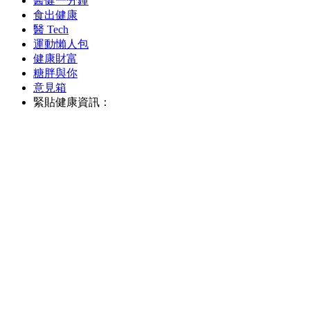
醫健一分鐘
食出健康
醫 Tech
運動懶人包
健康財富
糖胖與你
意見箱
緊貼健康資訊：