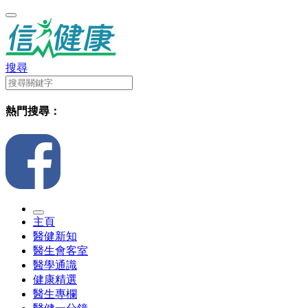
搜尋
熱門搜尋：
主頁
醫健新知
醫生會客室
醫學通識
健康精選
醫生專欄