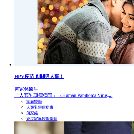
HPV疫苗 也關男人事！
何家銘醫生
「人類乳頭瘤病毒」（Human Papilloma Virus,...
家庭醫學
人類乳頭瘤病毒
何家銘
香港家庭醫學學院