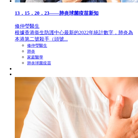
13．15．20．23——肺炎球菌疫苗新知
修仲瑩醫生
根據香港衞生防護中心最新的2022年統計數字，肺炎為
本港第二號殺手（頭號...
修仲瑩醫生
肺炎
家庭醫學
肺炎球菌疫苗