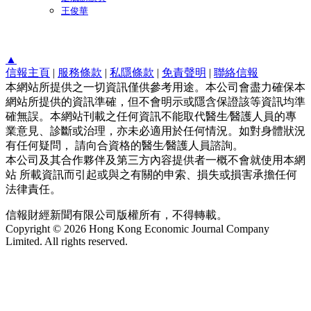
王俊華
▲
信報主頁
|
服務條款
|
私隱條款
|
免責聲明
|
聯絡信報
本網站所提供之一切資訊僅供參考用途。本公司會盡力確保本
網站所提供的資訊準確，但不會明示或隱含保證該等資訊均準
確無誤。本網站刊載之任何資訊不能取代醫生∕醫護人員的專
業意見、診斷或治理，亦未必適用於任何情況。如對身體狀況
有任何疑問， 請向合資格的醫生∕醫護人員諮詢。
本公司及其合作夥伴及第三方內容提供者一概不會就使用本網
站 所載資訊而引起或與之有關的申索、損失或損害承擔任何
法律責任。
信報財經新聞有限公司版權所有，不得轉載。
Copyright © 2026 Hong Kong Economic Journal Company
Limited. All rights reserved.