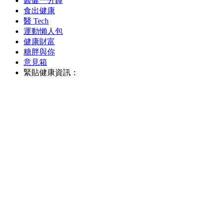
醫健一分鐘
食出健康
醫 Tech
運動懶人包
健康財富
糖胖與你
意見箱
緊貼健康資訊：