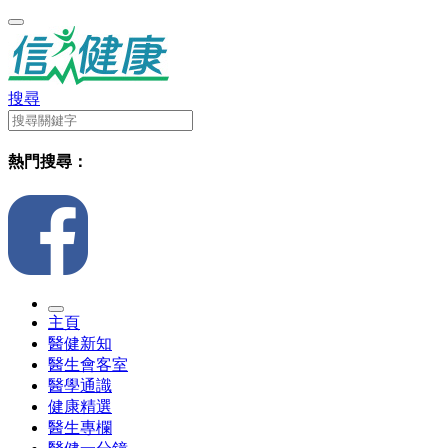
搜尋
熱門搜尋：
主頁
醫健新知
醫生會客室
醫學通識
健康精選
醫生專欄