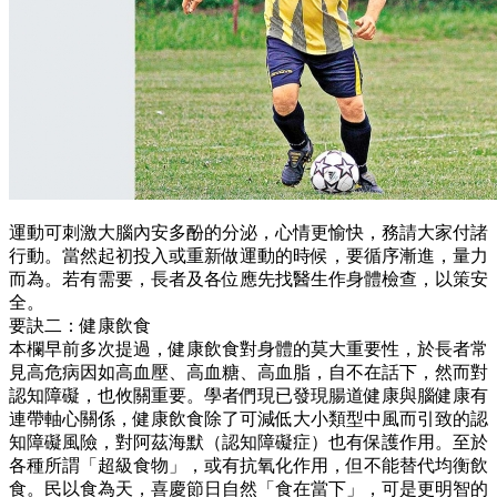
運動可刺激大腦內安多酚的分泌，心情更愉快，務請大家付諸
行動。當然起初投入或重新做運動的時候，要循序漸進，量力
而為。若有需要，長者及各位應先找醫生作身體檢查，以策安
全。
要訣二：健康飲食
本欄早前多次提過，健康飲食對身體的莫大重要性，於長者常
見高危病因如高血壓、高血糖、高血脂，自不在話下，然而對
認知障礙，也攸關重要。學者們現已發現腸道健康與腦健康有
連帶軸心關係，健康飲食除了可減低大小類型中風而引致的認
知障礙風險，對阿茲海默（認知障礙症）也有保護作用。至於
各種所謂「超級食物」，或有抗氧化作用，但不能替代均衡飲
食。民以食為天，喜慶節日自然「食在當下」，可是更明智的