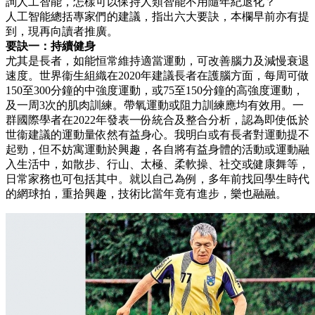
詢人工智能，怎樣可以保持人類智能不用隨年紀退化？
人工智能總括專家們的建議，指出六大要訣，本欄早前亦有提
到，現再向讀者推廣。
要訣一：持續健身
尤其是長者，如能恒常維持適當運動，可改善腦力及減慢衰退
速度。世界衞生組織在2020年建議長者在護腦方面，每周可做
150至300分鐘的中強度運動，或75至150分鐘的高強度運動，
及一周3次的肌肉訓練。帶氧運動或阻力訓練應均有效用。一
群國際學者在2022年發表一份統合及整合分析，認為即使低於
世衞建議的運動量依然有益身心。我明白或有長者對運動提不
起勁，但不妨寓運動於興趣，各自將有益身體的活動或運動融
入生活中，如散步、行山、太極、柔軟操、社交或健康舞等，
日常家務也可包括其中。就以自己為例，多年前找回學生時代
的網球拍，重拾興趣，技術比當年竟有進步，樂也融融。