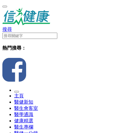
搜尋
熱門搜尋：
主頁
醫健新知
醫生會客室
醫學通識
健康精選
醫生專欄