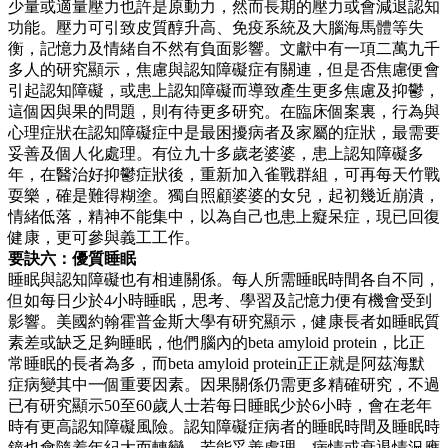
少量或適量壓力也許是原動力，然而長期的壓力或會減退認知
功能。壓力可引致皮質醇升高、免疫系統及大腦海馬體等失
衡，記憶力及情緒自不然有負面影響。文獻中有一項二萬九千
多人的研究顯示，焦慮與認知障礙症有關連，但是否焦慮便會
引起認知障礙，或患上認知障礙而導致產生更多焦慮及抑鬱，
這個因與果的問題，則有待更多研究。在臨床個案裏，行為與
心理症狀在認知障礙症中是最困擾病者及家屬的症狀，最需要
妥善及個人化處理。有位九十多歲老婆婆，患上認知障礙多
年，在醫治好抑鬱症狀後，重新加入雀戰群組，可再每天竹戰
耍樂，確是難得糊塗。獨自照顧婆婆的女兒，起初幾近崩潰，
情緒低落，精神不能集中，以為自己也患上癡呆症，現已回復
健康，更可參與義工工作。
要訣六：優質睡眠
睡眠與認知障礙也有相連關係。每人所需睡眠時間各自不同，
但如每日少於4小時睡眠，思考、學習及記憶力便有機會受到
影響。美國約翰霍普金斯大學有研究顯示，健康長者如睡眠質
素差或缺乏足夠睡眠，他們腦內的beta amyloid protein，比正
常睡眠的長者為多，而beta amyloid protein正正就是阿茲海默
症病變其中一個重要因素。因果關係仍需更多精確研究，不過
已有研究顯示50至60歲人士若每日睡眠少於6小時，會在老年
時有更高認知障礙風險。認知障礙症病者的睡眠時間及睡眠時
鐘也會隨着年紀大而轉變，若能妥善處理，病情或衰退情況應