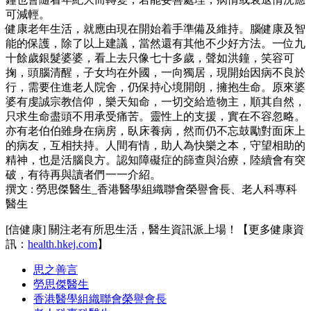
可減輕。
健康老年生活，就應由現在開始着手準備及維持。腦健康及智
能的保護，除了以上建議，當然還有其他不少好方法。一位九
十餘歲銀髮婆婆，看上去只像七十多歲，聲如洪鐘，笑容可
掬，頭腦清醒，子女均在外國，一向獨居，現開始因病不良於
行，需要住進老人院舍，仍保持心境開朗，擁抱生命。原來婆
婆有虔誠宗教信仰，樂天知命，一切交給造物主，順其自然，
只求生命盡頭不用承受痛苦。靈性上的支援，實在不容忽略。
亦有老伯伯雖身在病房，臥床養病，然而仍不忘鼓勵對面床上
的病友，互相扶持。人間有情，助人為快樂之本，守望相助的
精神，也是活腦良方。認知障礙症的篩查與治療，陸續會有突
破，有待再與讀者們一一介紹。
撰文 : 勞思傑醫生_香港醫學組織聯會榮譽會長、老人科專科
醫生
[信健康] 關注老有所思生活，醫生資訊派上場！【更多健康資
訊：
health.hkej.com
】
思之善言
勞思傑醫生
香港醫學組織聯會榮譽會長