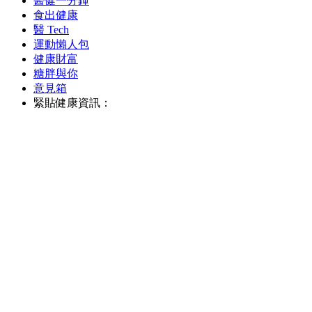
醫健一分鐘
食出健康
醫 Tech
運動懶人包
健康財富
糖胖與你
意見箱
緊貼健康資訊：