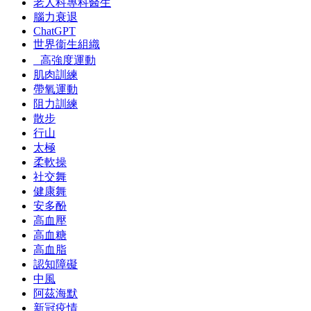
老人科專科醫生
腦力衰退
ChatGPT
世界衞生組織
高強度運動
肌肉訓練
帶氧運動
阻力訓練
散步
行山
太極
柔軟操
社交舞
健康舞
安多酚
高血壓
高血糖
高血脂
認知障礙
中風
阿茲海默
新冠疫情