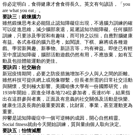
你必定明白，食得健康才會食得長久。英文有句諺語，「you
are what you eat」。
要訣三：鍛煉腦力
雖然鍛煉思考未必能阻止認知障礙症出現，不過腦力訓練的確
可以促進思維，減少腦部衰退，延遲認知功能障礙。任何腦部
訓練，只要涉及學習和有趣味，而可持之以恒，自應對腦健康
有益。各式各樣的腦力思考，如閱讀、下棋、麻將或各種遊
戲、學習新興趣、新事物、新語言等，均有裨益。即使已有輕
至中度認知障礙，腦部活動遊戲仍然有用，不應放棄，如有互
動及包括體能運動的更佳。
要訣四：社交融合
新冠疫情期間，必要之防疫措施增加不少人與人之間的距離。
雖然科技可提供網上或視像聯繫，但長者所需的日常社交活動
與關懷，受到極大影響。美國哈佛大學有一份國際研究，由
1938年開始，跟進全球各地724位參加者，長達85年，結果指
出在這群參與者裏，正面及有意義的社交關係及活動是快樂、
健康生活及長壽的最重要因素，比財富、事業，甚至運動更為
重要。
抑鬱是認知障礙症中一個可逆轉的成因，開心自然精靈。
Social fitness就由今天開始訓練，質與量由個人取向決定。
要訣五：怡情減壓