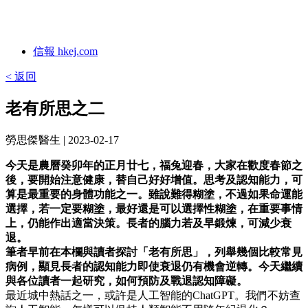
信報 hkej.com
< 返回
老有所思之二
勞思傑醫生
| 2023-02-17
今天是農曆癸卯年的正月廿七，福兔迎春，大家在歡度春節之
後，要開始注意健康，替自己好好增值。思考及認知能力，可
算是最重要的身體功能之一。雖說難得糊塗，不過如果命運能
選擇，若一定要糊塗，最好還是可以選擇性糊塗，在重要事情
上，仍能作出適當決策。長者的腦力若及早鍛煉，可減少衰
退。
筆者早前在本欄與讀者探討「老有所思」，列舉幾個比較常見
病例，顯見長者的認知能力即使衰退仍有機會逆轉。今天繼續
與各位讀者一起研究，如何預防及戰退認知障礙。
最近城中熱話之一，或許是人工智能的ChatGPT。我們不妨查