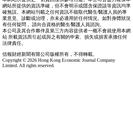
網站所提供的資訊準確，但不會明示或隱含保證該等資訊均準
確無誤。本網站刊載之任何資訊不能取代醫生∕醫護人員的專
業意見、診斷或治理，亦未必適用於任何情況。如對身體狀況
有任何疑問， 請向合資格的醫生∕醫護人員諮詢。
本公司及其合作夥伴及第三方內容提供者一概不會就使用本網
站 所載資訊而引起或與之有關的申索、損失或損害承擔任何
法律責任。
信報財經新聞有限公司版權所有，不得轉載。
Copyright © 2026 Hong Kong Economic Journal Company
Limited. All rights reserved.