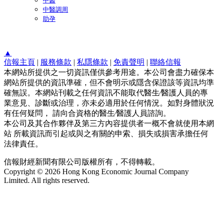
中醫
中醫調周
助孕
▲
信報主頁
|
服務條款
|
私隱條款
|
免責聲明
|
聯絡信報
本網站所提供之一切資訊僅供參考用途。本公司會盡力確保本
網站所提供的資訊準確，但不會明示或隱含保證該等資訊均準
確無誤。本網站刊載之任何資訊不能取代醫生∕醫護人員的專
業意見、診斷或治理，亦未必適用於任何情況。如對身體狀況
有任何疑問， 請向合資格的醫生∕醫護人員諮詢。
本公司及其合作夥伴及第三方內容提供者一概不會就使用本網
站 所載資訊而引起或與之有關的申索、損失或損害承擔任何
法律責任。
信報財經新聞有限公司版權所有，不得轉載。
Copyright © 2026 Hong Kong Economic Journal Company
Limited. All rights reserved.