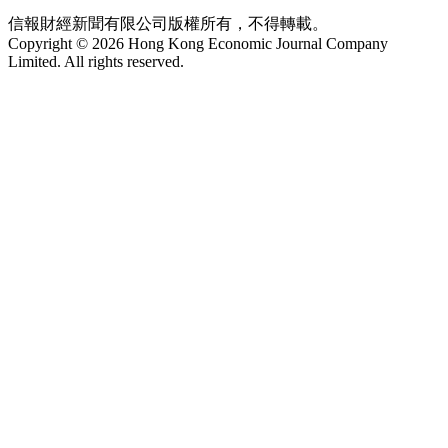
信報財經新聞有限公司版權所有，不得轉載。
Copyright © 2026 Hong Kong Economic Journal Company
Limited. All rights reserved.