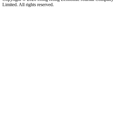
Limited. All rights reserved.