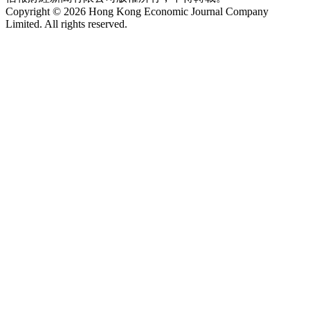
Copyright © 2026 Hong Kong Economic Journal Company
Limited. All rights reserved.