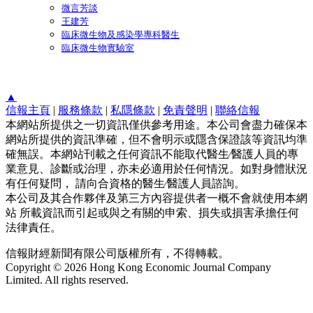
微言芳談
王建芳
臨床微生物及感染學專科醫生
臨床微生物實驗室
▲
信報主頁
|
服務條款
|
私隱條款
|
免責聲明
|
聯絡信報
本網站所提供之一切資訊僅供參考用途。本公司會盡力確保本
網站所提供的資訊準確，但不會明示或隱含保證該等資訊均準
確無誤。本網站刊載之任何資訊不能取代醫生∕醫護人員的專
業意見、診斷或治理，亦未必適用於任何情況。如對身體狀況
有任何疑問， 請向合資格的醫生∕醫護人員諮詢。
本公司及其合作夥伴及第三方內容提供者一概不會就使用本網
站 所載資訊而引起或與之有關的申索、損失或損害承擔任何
法律責任。
信報財經新聞有限公司版權所有，不得轉載。
Copyright © 2026 Hong Kong Economic Journal Company
Limited. All rights reserved.