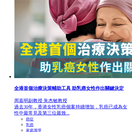
全港首個治療決策輔助工具 助乳癌女性作出關鍵決定
周嘉明副教授 朱杰敏教授
過去30年，香港女性乳癌個案持續增加，乳癌已成為女
性中最常見及第三位最致...
癌症
乳癌
家庭護理