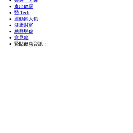
醫健一分鐘
食出健康
醫 Tech
運動懶人包
健康財富
糖胖與你
意見箱
緊貼健康資訊：