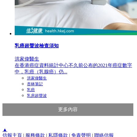
乳癌超聲波檢查須知
洪家偉醫生
在香港癌症資料統計中心不久前公布的2021年癌症數字
中，乳癌（乳腺癌）仍...
洪家偉醫生
杏林筆記
乳癌
乳房超聲波
更多內容
▲
信報主頁
|
服務條款
|
私隱條款
|
免責聲明
|
聯絡信報