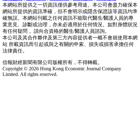
本網站所提供之一切資訊僅供參考用途。本公司會盡力確保本
網站所提供的資訊準確，但不會明示或隱含保證該等資訊均準
確無誤。本網站刊載之任何資訊不能取代醫生∕醫護人員的專
業意見、診斷或治理，亦未必適用於任何情況。如對身體狀況
有任何疑問， 請向合資格的醫生∕醫護人員諮詢。
本公司及其合作夥伴及第三方內容提供者一概不會就使用本網
站 所載資訊而引起或與之有關的申索、損失或損害承擔任何
法律責任。
信報財經新聞有限公司版權所有，不得轉載。
Copyright © 2026 Hong Kong Economic Journal Company
Limited. All rights reserved.