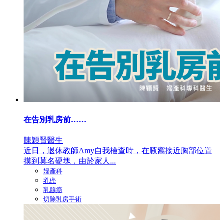
在告別乳房前……
陳穎賢醫生
近日，退休教師Amy自我檢查時，在腋窩接近胸部位置
摸到莫名硬塊，由於家人...
婦產科
乳癌
乳腺癌
切除乳房手術