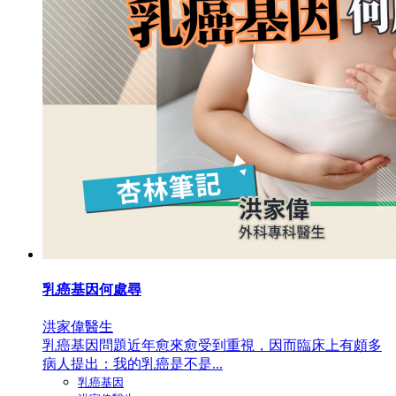
乳癌基因何處尋
洪家偉醫生
乳癌基因問題近年愈來愈受到重視，因而臨床上有頗多
病人提出：我的乳癌是不是...
乳癌基因