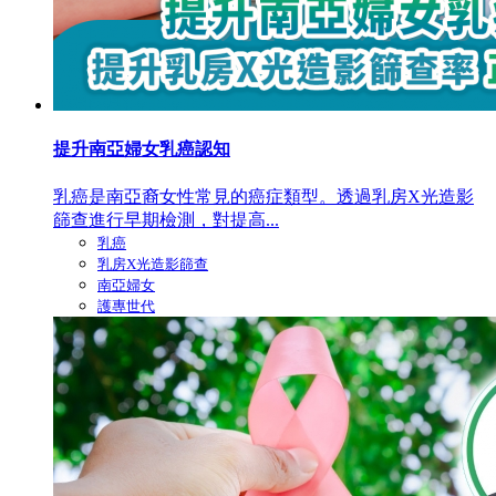
提升南亞婦女乳癌認知
乳癌是南亞裔女性常見的癌症類型。透過乳房X光造影
篩查進行早期檢測，對提高...
乳癌
乳房X光造影篩查
南亞婦女
護專世代