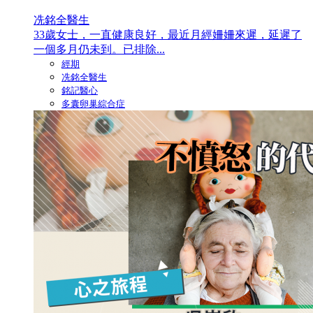
冼銘全醫生
33歲女士，一直健康良好，最近月經姍姍來遲，延遲了
一個多月仍未到。已排除...
經期
冼銘全醫生
銘記醫心
多囊卵巢綜合症