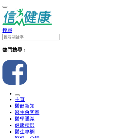
搜尋
熱門搜尋：
主頁
醫健新知
醫生會客室
醫學通識
健康精選
醫生專欄