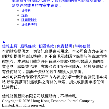
聖誕新年假期氣氛濃厚，喜歡熱鬧的會相約親友聚餐，
愛寧靜的或會待在家中追劇...
婦產科
婦科
陳穎賢醫生
婦產科專科
▲
信報主頁
|
服務條款
|
私隱條款
|
免責聲明
|
聯絡信報
本網站所提供之一切資訊僅供參考用途。本公司會盡力確保本
網站所提供的資訊準確，但不會明示或隱含保證該等資訊均準
確無誤。本網站刊載之任何資訊不能取代醫生∕醫護人員的專
業意見、診斷或治理，亦未必適用於任何情況。如對身體狀況
有任何疑問， 請向合資格的醫生∕醫護人員諮詢。
本公司及其合作夥伴及第三方內容提供者一概不會就使用本網
站 所載資訊而引起或與之有關的申索、損失或損害承擔任何
法律責任。
信報財經新聞有限公司版權所有，不得轉載。
Copyright © 2026 Hong Kong Economic Journal Company
Limited. All rights reserved.